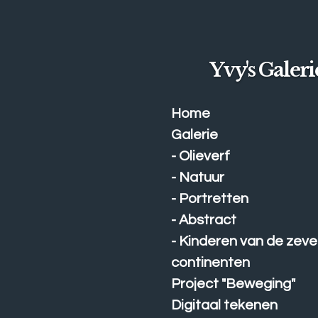
Ga
direct
naar
de
Yvy's Galeri
hoofdinhoud
Home
Galerie
- Olieverf
- Natuur
- Portretten
- Abstract
- Kinderen van de zev
continenten
Project "Beweging"
Digitaal tekenen