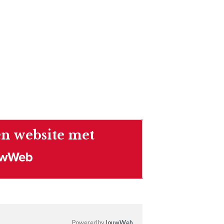
n website met
Web
Powered by
JouwWeb