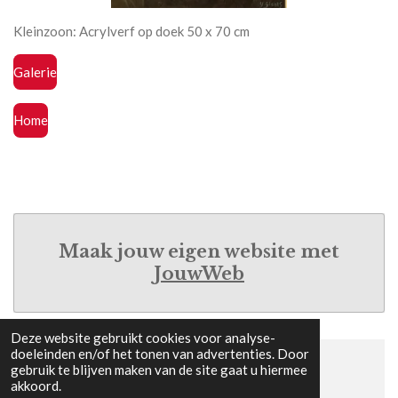
Kleinzoon: Acrylverf op doek 50 x 70 cm
Galerie
Home
Maak jouw eigen website met
JouwWeb
Deze website gebruikt cookies voor analyse-
doeleinden en/of het tonen van advertenties. Door
gebruik te blijven maken van de site gaat u hiermee
© 2022 - 2026 Yvy's Galerie
akkoord.
Powered by
JouwWeb