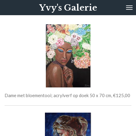
Yvy's Galerie
Ga
direct
naar
de
hoofdinhoud
Dame met bloementooi; acrylverf op doek 50 x 70 cm, €125,00