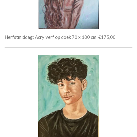
Herfstmiddag: Acrylverf op doek 70 x 100 cm €175,00